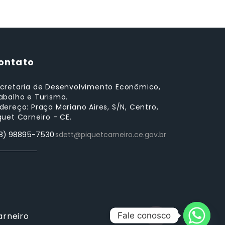
ontato
cretaria de Desenvolvimento Econômico,
abalho e Turismo.
dereço: Praça Mariano Aires, S/N, Centro,
quet Carneiro - CE.
8) 98895-7530
sdett@piquetcarneiro.ce.gov.br
arneiro
Fale conosco