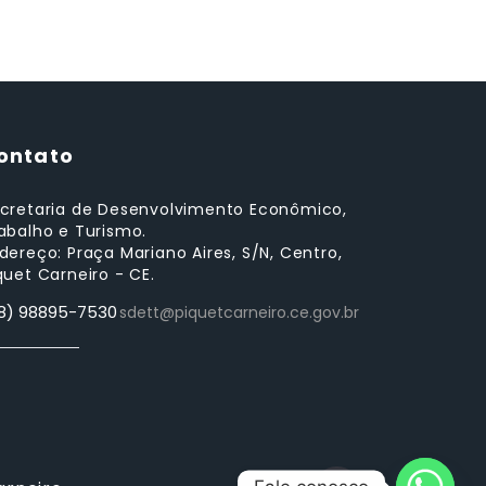
ontato
cretaria de Desenvolvimento Econômico,
abalho e Turismo.
dereço: Praça Mariano Aires, S/N, Centro,
quet Carneiro - CE.
8) 98895-7530
sdett@piquetcarneiro.ce.gov.br