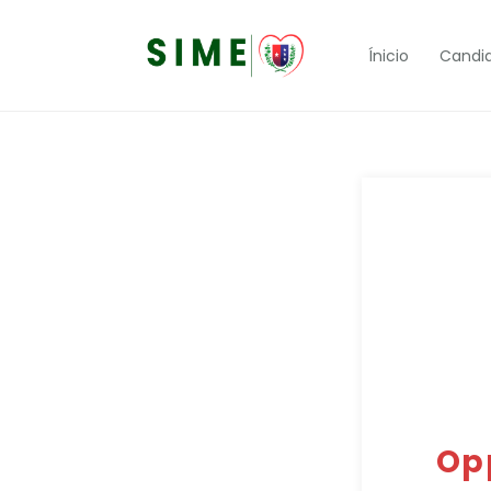
Ínicio
Candi
Op